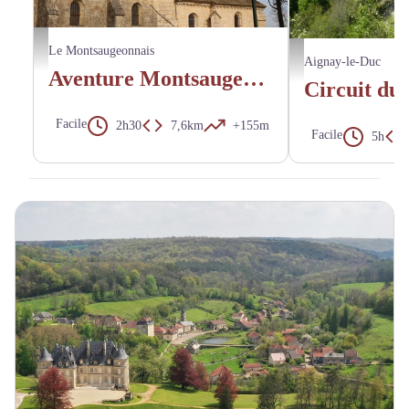
Abbaye d'Aubigny en automne - Parc national de forêts
Le Montsaugeonnais
Cirque de la Coquille - 
Aignay-le-Duc
Aventure Montsaugeonnaise
Facile
2h30
7,6km
+155m
Facile
5h