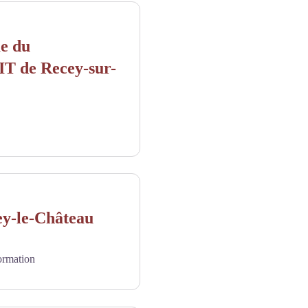
me du
BIT de Recey-sur-
ey-le-Château
ormation