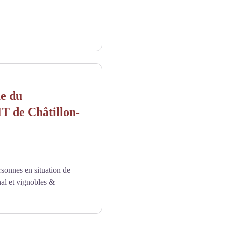
me du
IT de Châtillon-
sonnes en situation de
nal et vignobles &
TE