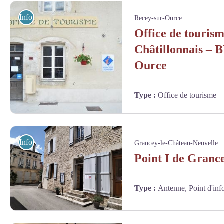
Information touristique
Recey-sur-Ource
Office de touris
Châtillonnais – 
Ource
Type
:
Office de tourisme
2018 - Antenne de Recey-sur-Ource (1) - OTC
Information touristique
Grancey-le-Château-Neuvelle
Point I de Granc
Type
:
Antenne, Point d'inf
Point I 22 ext - Commune de Grancey-le-Château-Neuvelle