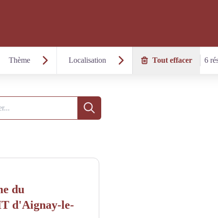
Thème
Localisation
Tout effacer
6 ré
Recherche
me du
IT d'Aignay-le-