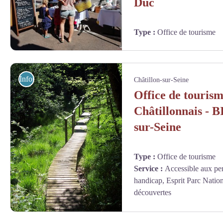
Duc
Type
:
Office de tourisme
Marché Aignay-le-Duc (2) - Marie SALOMON OT Châtillonnais
Information touristique
Châtillon-sur-Seine
Office de touris
Châtillonnais - B
sur-Seine
Type
:
Office de tourisme
Service
:
Accessible aux per
handicap, Esprit Parc Natio
découvertes
Marais des Brosses - (c) Christophe REVERTE - (c) Christophe REVER