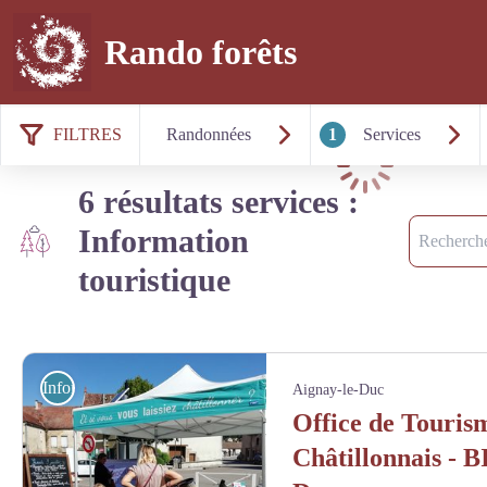
Rando forêts
FILTRES
Randonnées
1
Services
Chargement
6 résultats services :
Recherche
Information
touristique
Information touristique
Aignay-le-Duc
Office de Touris
Châtillonnais - B