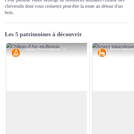
chevreuils dont vous croiserez peut-être la route au détour d'un
bois.
Les 5 patrimoines à découvrir
Château d'Arc-en-Barrois - © GIP CN
Histoire
Petit patrimoin
Arc-en-Barrois
Source miraculeus
Arc existait à l'époque de l'occupation
En 1608, Jean Lebon
romaine. C'était une station sur la levée,
Montrot, découvrit u
Voir l'image en plein écran
qui partant de Langres, formait sur
Vierge à l'enfant en 
l'Aujon, deux embranchements : l'un
touffe d'herbe que s
pour Bar-sur-Aube et Troyes, l'autre pour
chaque jour. Une sour