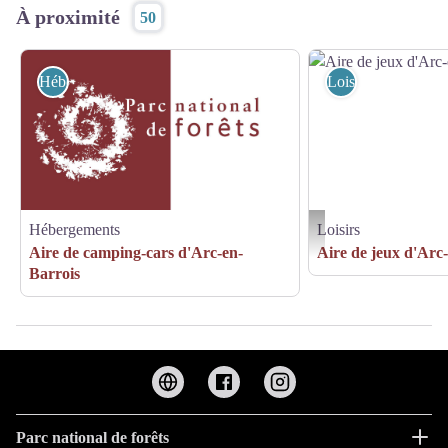
À proximité
50
Hébergements
Loisirs
Hébergements
Loisirs
Aire de jeux d'Arc-en-Barr
Aire de camping-cars d'Arc-en-
Aire de jeux d'Arc
Barrois
Parc national de forêts