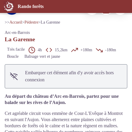
La Garenne
Imprimer
Télécharger
Signaler 
Rando forêts
Arc-en-Barrois - © Parc national de forêts
Voir l'image en plein écran
>>
Accueil
>
Pédestre
>
La Garenne
Arc-en-Barrois
La Garenne
Très facile
4h
15,2km
+180m
-180m
Boucle
Balisage vert et jaune
Embarquer cet élément afin d'y avoir accès hors
connexion
Au départ du château d’Arc-en-Barrois, partez pour une
balade sur les rives de l’Aujon.
Cet agréable circuit vous emmène de Cour-L'Evêque à Montrot
en suivant l'Aujon. Vous alternerez entre plaines cultivées et
bordures de forêts où le calme et la nature règnent en maîtres.
Cette paisible vallée héberge de nombreux animaux comme des