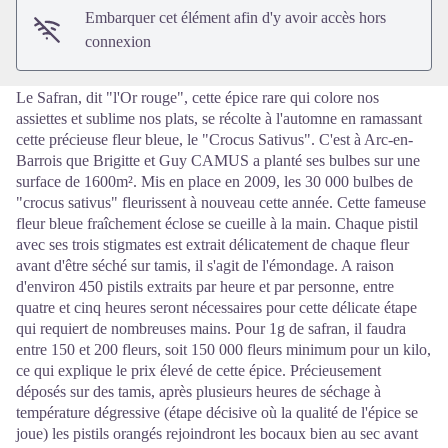
Embarquer cet élément afin d'y avoir accès hors
connexion
Le Safran, dit "l'Or rouge", cette épice rare qui colore nos
assiettes et sublime nos plats, se récolte à l'automne en ramassant
cette précieuse fleur bleue, le "Crocus Sativus". C'est à Arc-en-
Barrois que Brigitte et Guy CAMUS a planté ses bulbes sur une
surface de 1600m². Mis en place en 2009, les 30 000 bulbes de
"crocus sativus" fleurissent à nouveau cette année. Cette fameuse
fleur bleue fraîchement éclose se cueille à la main. Chaque pistil
avec ses trois stigmates est extrait délicatement de chaque fleur
avant d'être séché sur tamis, il s'agit de l'émondage. A raison
d'environ 450 pistils extraits par heure et par personne, entre
quatre et cinq heures seront nécessaires pour cette délicate étape
qui requiert de nombreuses mains. Pour 1g de safran, il faudra
entre 150 et 200 fleurs, soit 150 000 fleurs minimum pour un kilo,
ce qui explique le prix élevé de cette épice. Précieusement
déposés sur des tamis, après plusieurs heures de séchage à
température dégressive (étape décisive où la qualité de l'épice se
joue) les pistils orangés rejoindront les bocaux bien au sec avant