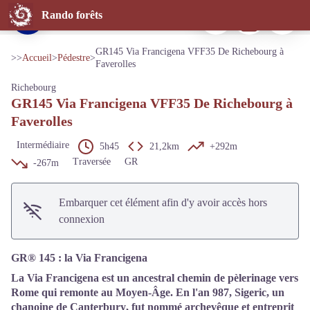
GR145 Via Francigena VFF35 De Richebourg à Faverolles
Imprimer
Télécharger
Signaler 
Rando forêts
Logo GR145 - Via Francigena - © FFRP
Voir l'image en plein écran
GR145 Via Francigena VFF35 De Richebourg à
>>
Accueil
>
Pédestre
>
Faverolles
Richebourg
GR145 Via Francigena VFF35 De Richebourg à
Faverolles
Intermédiaire
5h45
21,2km
+292m
Traversée
GR
-267m
Embarquer cet élément afin d'y avoir accès hors
connexion
GR® 145 : la Via Francigena
La Via Francigena est un ancestral chemin de pèlerinage vers
Rome
qui remonte au Moyen-Âge. En l'an 987, Sigeric, un
chanoine de
Canterbury
, fut nommé archevêque et entreprit