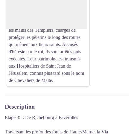
Langres à Reims, la Maison-Dieu de
Voir l'image en plein écran
Mormant, fondée en 1120, avait vocation
de maison hospitalière. Gérée par les
Augustins, Mormant passe ensuite entre
les mains des Templiers, chargés de
protéger les pèlerins le long des routes
qui mènent aux lieux saints. Accusés
d'hérésie par le roi, ils sont arrêtés puis
exécutés. Leur patrimoine est transmis
aux Hospitaliers de Saint Jean de
Jérusalem, connus plus tard sous le nom
de Chevaliers de Malte.
Description
Etape 35 : De Richebourg à Faverolles
Traversant les profondes forêts de Haute-Marne, la Via