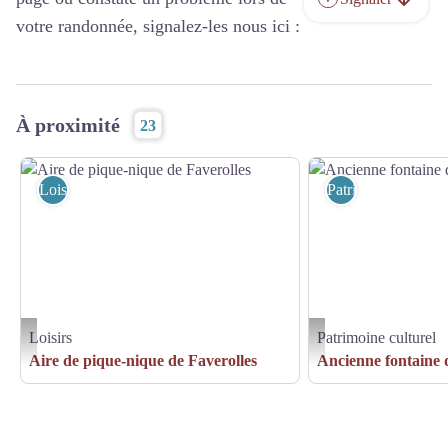
votre randonnée, signalez-les nous ici :
À proximité
23
Loisirs
Patrimoine culturel
Loisirs
Patrimoine culturel
Aire de pique-nique de Faverolles - Angélique Roze
Ancienne fontaine de Favero
Aire de pique-nique de Faverolles
Ancienne fontaine 