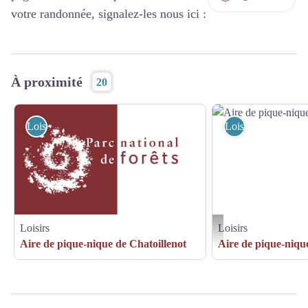
votre randonnée, signalez-les nous ici :
À proximité
20
Loisirs
Loisirs
Loisirs
Loisirs
Aire de pique-nique d'Esno
Aire de pique-nique de Chatoillenot
Aire de pique-niqu