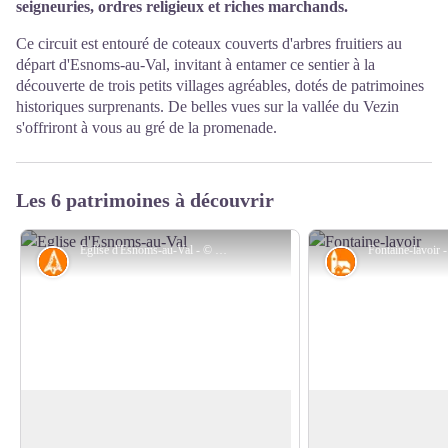
seigneuries, ordres religieux et riches marchands.
Ce circuit est entouré de coteaux couverts d'arbres fruitiers au
départ d'Esnoms-au-Val, invitant à entamer ce sentier à la
découverte de trois petits villages agréables, dotés de patrimoines
historiques surprenants. De belles vues sur la vallée du Vezin
s'offriront à vous au gré de la promenade.
Les 6 patrimoines à découvrir
Eglise d'Esnoms-au-Val - © Parc national de forêts
Histoire
Petit patrimoin
Esnoms
Fontaine-lavoir d'
Votre promenade débute au village
Construite en 1838, l