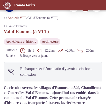
Val d'Esnoms (à VTT)
Imprimer
Télécharger
Signaler 
Rando forêts
Cyclistes en forêt
Voir l'image en plein écran
>>
Accueil
>
VTT
>
Val d'Esnoms (à VTT)
Le Val-d'Esnoms
Val d'Esnoms (à VTT)
Archéologie et histoire
Architecture
Difficile
1h45
12,2km
+260m
-260m
Boucle
Balisage vert et jaune
Embarquer cet élément afin d'y avoir accès hors
connexion
Ce circuit traverse les villages d'Esnoms-au-Val, Chatoillenot
et Courcelles-Val-d'Esnoms, aujourd'hui rassemblés dans la
commune du Val d'Esnoms. Cette promenade chargée
d'histoire vous transporte à travers les siècles entre