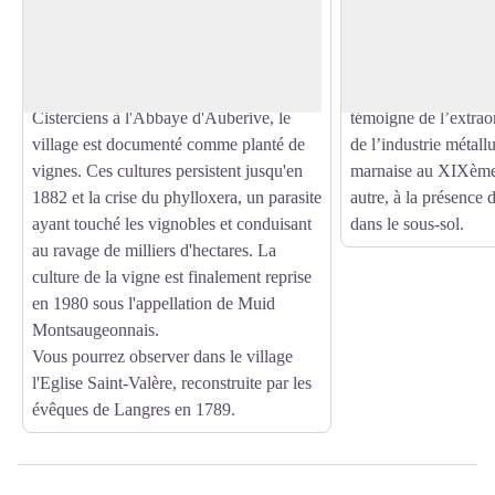
d'Esnoms-au-Val, une des trois villages
représenté une vérit
Voir l'image en plein écran
formant la commune du Val-d'Esnoms.
confort et l’hygiène 
Le village a un passé viticole important
bâtiment en pierres de
puisque dès 1135 et l'arrivée des
facture. Le motif en 
Cisterciens à l'Abbaye d'Auberive, le
témoigne de l’extra
village est documenté comme planté de
de l’industrie métall
vignes. Ces cultures persistent jusqu'en
marnaise au XIXème s
1882 et la crise du phylloxera, un parasite
autre, à la présence 
ayant touché les vignobles et conduisant
dans le sous-sol.
au ravage de milliers d'hectares. La
culture de la vigne est finalement reprise
en 1980 sous l'appellation de Muid
Montsaugeonnais.
Vous pourrez observer dans le village
l'Eglise Saint-Valère, reconstruite par les
évêques de Langres en 1789.