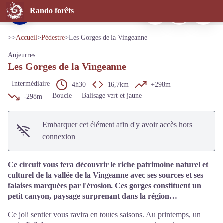
Les Gorges de la Vingeanne
Imprimer
Télécharger
Signaler 
Rando forêts
Gorges de la Vingeanne - © Laurie Gautier ; PNFor
Voir l'image en plein écran
>>
Accueil
>
Pédestre
>
Les Gorges de la Vingeanne
Aujeurres
Les Gorges de la Vingeanne
Intermédiaire
4h30
16,7km
+298m
Boucle
Balisage vert et jaune
-298m
Embarquer cet élément afin d'y avoir accès hors
connexion
Ce circuit vous fera découvrir le riche patrimoine naturel et
culturel de la vallée de la Vingeanne avec ses sources et ses
falaises marquées par l'érosion. Ces gorges constituent un
petit canyon, paysage surprenant dans la région…
Ce joli sentier vous ravira en toutes saisons. Au printemps, un