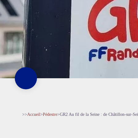
>>
Accueil
>
Pédestre
>
GR2 Au fil de la Seine : de Châtillon-sur-S