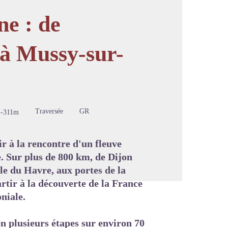
ne : de
 à Mussy-sur-
image en plein écran
Traversée
GR
-311m
ir à la rencontre d'un fleuve
. Sur plus de 800 km, de Dijon
le du Havre, aux portes de la
rtir à la découverte de la France
niale.
en plusieurs étapes sur environ 70