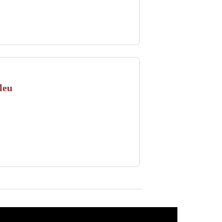
leu
u restaurant