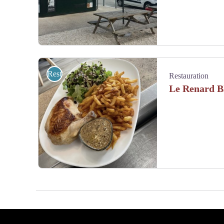
IMG_4595[1522] - Kiosque été 2018
Restauration
Restauration
Le Renard B
Suprême de poulet sauce moutarde à l'ancienne - Le Renard Ble