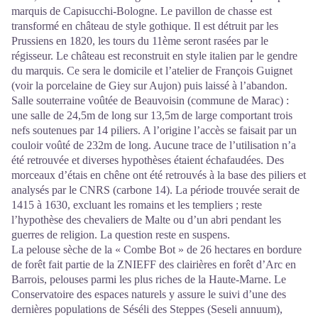
marquis de Capisucchi-Bologne. Le pavillon de chasse est
transformé en château de style gothique. Il est détruit par les
Prussiens en 1820, les tours du 11ème seront rasées par le
régisseur. Le château est reconstruit en style italien par le gendre
du marquis. Ce sera le domicile et l’atelier de François Guignet
(voir la porcelaine de Giey sur Aujon) puis laissé à l’abandon.
Salle souterraine voûtée de Beauvoisin (commune de Marac) :
une salle de 24,5m de long sur 13,5m de large comportant trois
nefs soutenues par 14 piliers. A l’origine l’accès se faisait par un
couloir voûté de 232m de long. Aucune trace de l’utilisation n’a
été retrouvée et diverses hypothèses étaient échafaudées. Des
morceaux d’étais en chêne ont été retrouvés à la base des piliers et
analysés par le CNRS (carbone 14). La période trouvée serait de
1415 à 1630, excluant les romains et les templiers ; reste
l’hypothèse des chevaliers de Malte ou d’un abri pendant les
guerres de religion. La question reste en suspens.
La pelouse sèche de la « Combe Bot » de 26 hectares en bordure
de forêt fait partie de la ZNIEFF des clairières en forêt d’Arc en
Barrois, pelouses parmi les plus riches de la Haute-Marne. Le
Conservatoire des espaces naturels y assure le suivi d’une des
dernières populations de Séséli des Steppes (Seseli annuum),