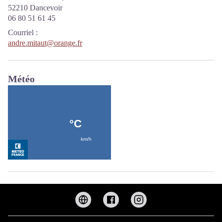
52210 Dancevoir
06 80 51 61 45
Courriel
:
andre.mitaut@orange.fr
Météo