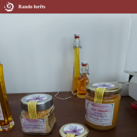
La Safranerie Templière - Miel Safrané
Rando forêts