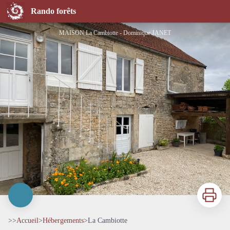
La Cambiotte
Rando forêts
MAISON La Cambiotte - Dominique JANET
Imprimer
>>
Accueil
>
Hébergements
>
La Cambiotte