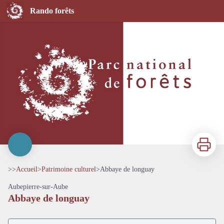
Abbaye de longuay
Rando forêts
Imprimer
>>
Accueil
>
Patrimoine culturel
>
Abbaye de longuay
Aubepierre-sur-Aube
Abbaye de longuay
Voir l'image en plein écran