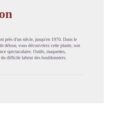
lon
image en plein écran
t près d'un siècle, jusqu'en 1970. Dans le
tit détour, vous découvrirez cette plante, son
ance spectaculaire. Outils, maquettes,
du difficile labeur des houblonniers.