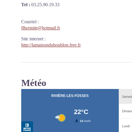
Tel :
03.25.90.19.33
Courriel
:
flhermite@hotmail.fr
Site internet
:
http://lamaisonduhoublon.free.fr
Météo