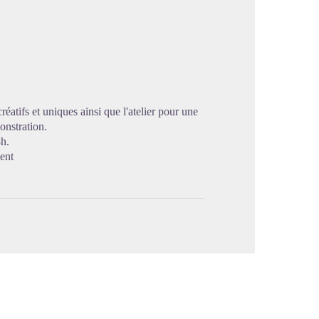
image en plein écran
éatifs et uniques ainsi que l'atelier pour une
onstration.
8h.
ent