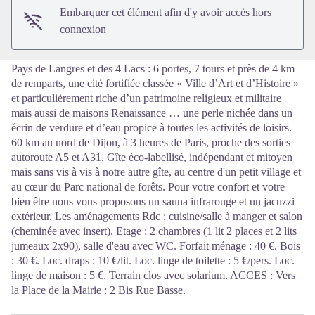
Embarquer cet élément afin d'y avoir accès hors
connexion
Pays de Langres et des 4 Lacs : 6 portes, 7 tours et près de 4 km
de remparts, une cité fortifiée classée « Ville d’Art et d’Histoire »
et particulièrement riche d’un patrimoine religieux et militaire
mais aussi de maisons Renaissance … une perle nichée dans un
écrin de verdure et d’eau propice à toutes les activités de loisirs.
60 km au nord de Dijon, à 3 heures de Paris, proche des sorties
autoroute A5 et A31. Gîte éco-labellisé, indépendant et mitoyen
mais sans vis à vis à notre autre gîte, au centre d'un petit village et
au cœur du Parc national de forêts. Pour votre confort et votre
bien être nous vous proposons un sauna infrarouge et un jacuzzi
extérieur. Les aménagements Rdc : cuisine/salle à manger et salon
(cheminée avec insert). Etage : 2 chambres (1 lit 2 places et 2 lits
jumeaux 2x90), salle d'eau avec WC. Forfait ménage : 40 €. Bois
: 30 €. Loc. draps : 10 €/lit. Loc. linge de toilette : 5 €/pers. Loc.
linge de maison : 5 €. Terrain clos avec solarium. ACCES : Vers
la Place de la Mairie : 2 Bis Rue Basse.