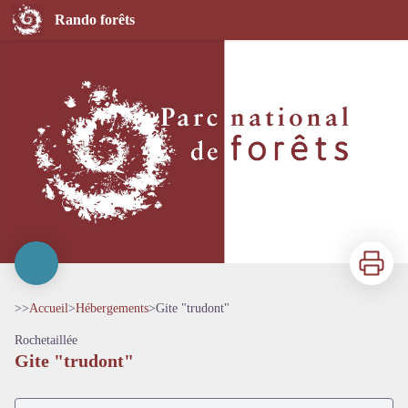
Gite "trudont"
Rando forêts
Imprimer
>>
Accueil
>
Hébergements
>
Gite "trudont"
Rochetaillée
Gite "trudont"
Voir l'image en plein écran