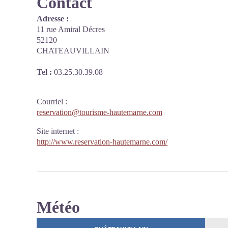
Contact
Adresse :
11 rue Amiral Décres
52120
CHATEAUVILLAIN
Tel :
03.25.30.39.08
Courriel
:
reservation@tourisme-hautemarne.com
Site internet
:
http://www.reservation-hautemarne.com/
Météo