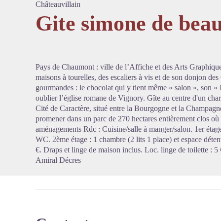
Châteauvillain
Gite simone de bea
Voir l'
Pays de Chaumont : ville de l’Affiche et des Arts Graphiques
maisons à tourelles, des escaliers à vis et de son donjon d
gourmandes : le chocolat qui y tient même « salon », son « I
oublier l’église romane de Vignory. Gîte au centre d'un char
Cité de Caractère, situé entre la Bourgogne et la Champagn
promener dans un parc de 270 hectares entièrement clos où 
aménagements Rdc : Cuisine/salle à manger/salon. 1er étage :
WC. 2ème étage : 1 chambre (2 lits 1 place) et espace déten
€. Draps et linge de maison inclus. Loc. linge de toilette 
Amiral Décres