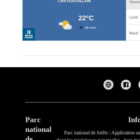
Parc
Inf
national
Parc national de forêts : Application s
de