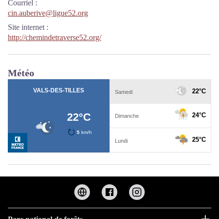
Courriel
:
cin.auberive@ligue52.org
Site internet
:
http://chemindetraverse52.org/
Météo