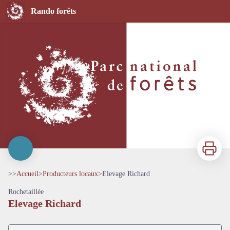
Elevage Richard
Rando forêts
Imprimer
>>
Accueil
>
Producteurs locaux
>
Elevage Richard
Rochetaillée
Elevage Richard
Voir l'image en plein écran