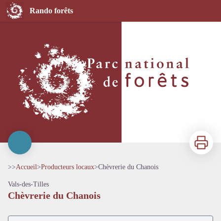
Chèvrerie du Chanois
Rando forêts
Imprimer
>>
Accueil
>
Producteurs locaux
>
Chèvrerie du Chanois
Vals-des-Tilles
Chèvrerie du Chanois
Voir l'image en plein écran