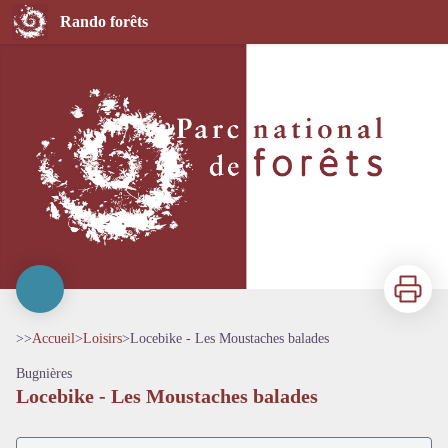
Locebike - Les Moustaches balades
Rando forêts
Imprimer
>>
Accueil
>
Loisirs
>
Locebike - Les Moustaches balades
Bugnières
Locebike - Les Moustaches balades
Voir l'image en plein écran