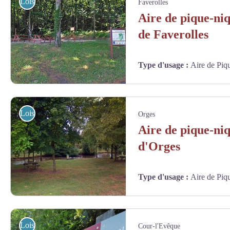
Loisirs
Faverolles
Aire de pique-ni
de Faverolles
Type d'usage
:
Aire de Piq
Aire de pique-nique du mausolée de Faverolles - Google streetview
Loisirs
Orges
Aire de pique-niq
d'Orges
Type d'usage
:
Aire de Piq
Aire de pique-nique à Orges - Google streetview
Loisirs
Cour-l'Evêque