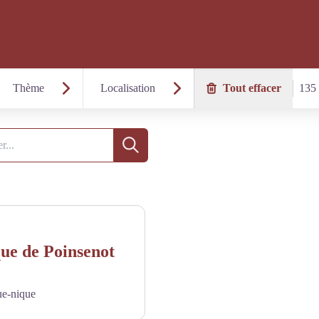
Thème
Localisation
Tout effacer
135 
Recherche
que de Poinsenot
ue-nique