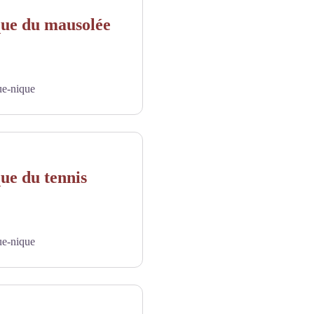
que du mausolée
ue-nique
ue du tennis
ue-nique