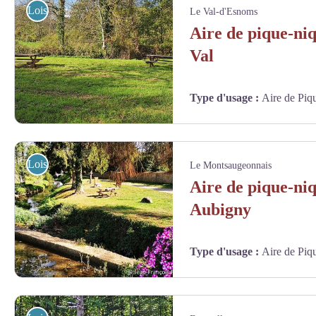
Loisirs
Le Val-d'Esnoms
Aire de pique-ni
Val
Type d'usage
:
Aire de Piq
Aire de pique-nique d'Esnoms-au-Val - Jean-François Feutriez
Loisirs
Le Montsaugeonnais
Aire de pique-ni
Aubigny
Type d'usage
:
Aire de Piq
Aire de pique-nique de Vaux-sous-Aubigny - Jean-François Feutriez