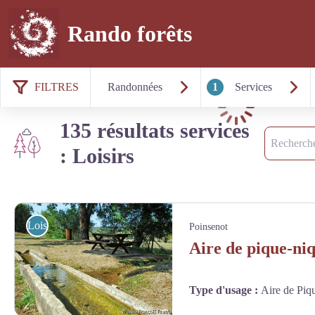
Rando forêts
FILTRES
Randonnées
1
Services
Chargement
135 résultats services
Recherche
: Loisirs
Loisirs
Poinsenot
Aire de pique-ni
Type d'usage
:
Aire de Piq