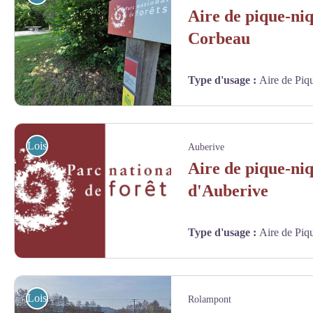
Aire de pique-ni
Corbeau
Type d'usage
:
Aire de Piq
Aire de pique-nique du Val Corbeau - Jean-François Feutriez
Loisirs
Auberive
Aire de pique-niq
d'Auberive
Type d'usage
:
Aire de Piq
Loisirs
Rolampont