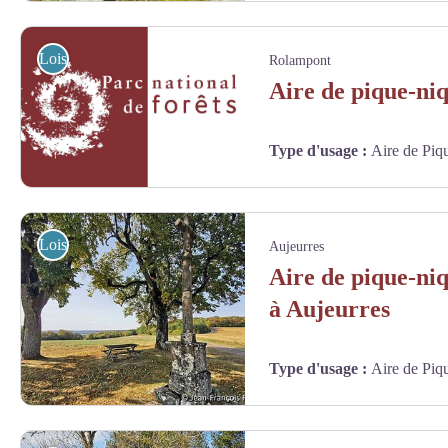
Aire de pique-nique de Poinsenot - Jean-François Feutriez
Loisirs
Rolampont
Aire de pique-ni
Type d'usage
:
Aire de Piq
Loisirs
Aujeurres
Aire de pique-niq
à Aujeurres
Type d'usage
:
Aire de Piq
Aire de pique-nique d'Aujeurres - Jean-François Feutriez